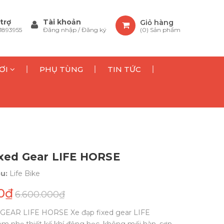
trợ
Tài khoản
Giỏ hàng
1893955
Đăng nhập
/
Đăng ký
(
0
) Sản phẩm
ƠI
PHỤ TÙNG
TIN TỨC
ixed Gear LIFE HORSE
ệu:
Life Bike
0₫
6.600.000₫
GEAR LIFE HORSE Xe đạp fixed gear LIFE