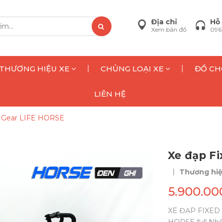
Địa chỉ
Hỗ 
Xem bản đồ
096
THƯƠNG HIỆU XE
CHỦNG LOẠI XE
ĐỒ CH
LIÊN HỆ
d Gear LIFE HORSE
Xe đạp F
|
Thương hi
5.900.00
XE ĐẠP FIXED 