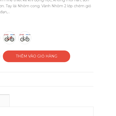
m nhẹ thiết kế khí động học, không mối hàn, sơn
sơn. Tay lái Nhôm cong. Vành Nhôm 2 lớp chém gió
ạn,...
THÊM VÀO GIỎ HÀNG