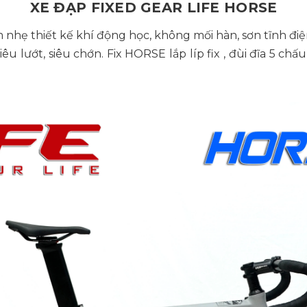
XE ĐẠP FIXED GEAR LIFE HORSE
 nhẹ thiết kế khí động học, không mối hàn, sơn tĩnh đ
êu lướt, siêu chớn. Fix HORSE lắp líp fix , đùi đĩa 5 chấu