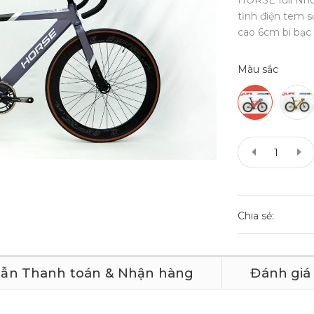
HORSE full Nhô
tĩnh điện tem 
cao 6cm bi bạc đ
Màu sắc
Chia sẻ:
ẫn Thanh toán & Nhận hàng
Đánh giá