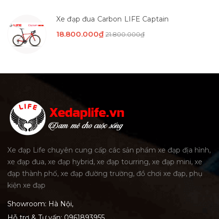
Xe đạp đua Carbon LIFE Captain
18.800.000₫
21.800.000₫
Xe đạp Life chuyên cung cấp các sản phẩm xe đạp địa hình,
xe đạp đua, xe đạp hybrid, xe đạp tourring, xe đạp mini, xe
đạp thành phố, xe đạp đường trường, đồ chơi xe đạp, phụ
kiện xe đạp
Showroom: Hà Nội,
Hỗ trợ & Tư vấn:
0961893955