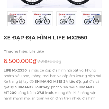
XE ĐẠP ĐỊA HÌNH LIFE MX2550
Thương hiệu:
Life Bike
6.500.000₫
7.280.000₫
LIFE MX2550
là mẫu xe đạp địa hình nổi bật với khung
nhôm siêu nhẹ, không mối hàn và cáp âm khung hiện đại.
Xe trang bị tay đề
SHIMANO M315 24 tốc độ
, gạt đĩa và
gạt líp
SHIMANO Tourney
, phanh đĩa dầu
SHIMANO
MT200
cùng bánh
27.5 inch
, mang đến khả năng vận
hành mạnh mẽ, an toàn và ổn định trên nhiều địa hình.