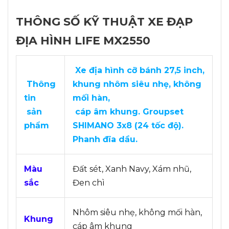
THÔNG SỐ KỸ THUẬT XE ĐẠP
ĐỊA HÌNH LIFE MX2550
Xe địa hình cỡ bánh 27,5 inch,
Thông
khung nhôm siêu nhẹ, không
tin
mối hàn,
sản
cáp âm khung. Groupset
phẩm
SHIMANO 3x8 (24 tốc độ).
Phanh đĩa dầu.
Màu
Đất sét, Xanh Navy, Xám nhũ,
sắc
Đen chì
Nhôm siêu nhẹ, không mối hàn,
Khung
cáp âm khung