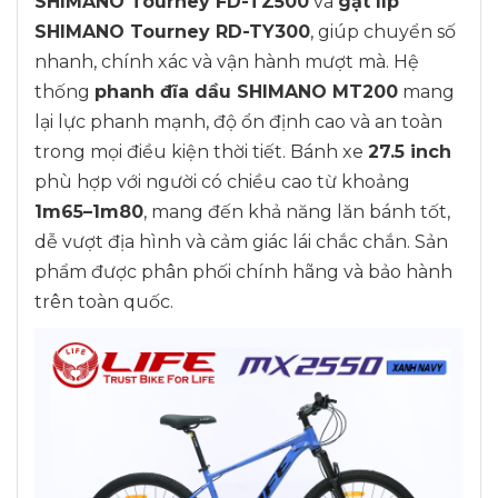
SHIMANO Tourney FD-TZ500
và
gạt líp
SHIMANO Tourney RD-TY300
, giúp chuyển số
nhanh, chính xác và vận hành mượt mà. Hệ
thống
phanh đĩa dầu SHIMANO MT200
mang
lại lực phanh mạnh, độ ổn định cao và an toàn
trong mọi điều kiện thời tiết. Bánh xe
27.5 inch
phù hợp với người có chiều cao từ khoảng
1m65–1m80
, mang đến khả năng lăn bánh tốt,
dễ vượt địa hình và cảm giác lái chắc chắn. Sản
phẩm được phân phối chính hãng và bảo hành
trên toàn quốc.