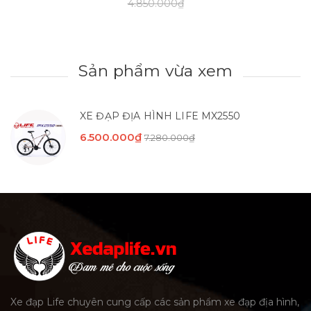
4.850.000₫
Sản phẩm vừa xem
XE ĐẠP ĐỊA HÌNH LIFE MX2550
6.500.000₫
7.280.000₫
Xe đạp Life chuyên cung cấp các sản phẩm xe đạp địa hình,