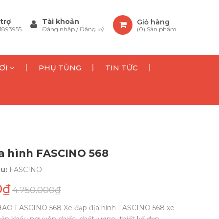
trợ
Tài khoản
Giỏ hàng
1893955
Đăng nhập
/
Đăng ký
(
0
) Sản phẩm
ƠI
PHỤ TÙNG
TIN TỨC
ịa hình FASCINO 568
ệu:
FASCINO
0₫
4.750.000₫
AO FASCINO 568 Xe đạp địa hình FASCINO 568 xe