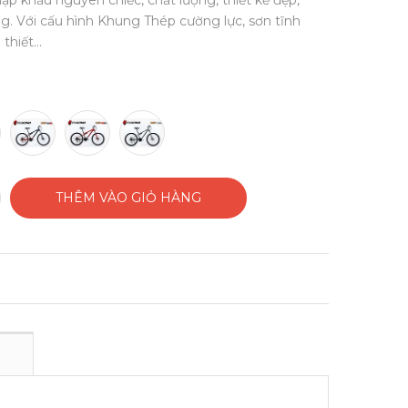
ập khẩu nguyên chiếc, chất lượng, thiết kế đẹp,
g. Với cấu hình Khung Thép cường lực, sơn tĩnh
thiết...
THÊM VÀO GIỎ HÀNG