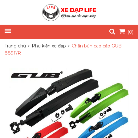
(
0
)
Trang chủ
Phụ kiện xe đạp
Chắn bùn cao cấp GUB-
889F/R